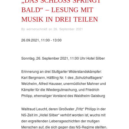
„DAS SCHLOSS SPRINGT
BALD“ – LESUNG MIT
MUSIK IN DREI TEILEN
By
wernerschmidt
on
26. September 2021
26.09.2021, 11:00 - 13:00
Sonntag, 26. September 2021, 11:00 Uhr Hotel Silber
Erinnerung an drei Stuttgarter Widerstandskämpfer:
Karl Bergmann, Häftling Nr. 1 des „Schutzhaftlagers“
Welzheim, Alfred Hausser, unermüdlicher Mahner und
Kämpfer für die Wiedergutmachung, und Friedrich
Philipp, ehemaliger Vorstand des Waldheim Gaisburg
Waltraud Leucht, deren Großvater „Fritz“ Philipp in der
NS-Zeit im „Hotel Silber“ verhört worden ist, wuchs mit
den ergreifenden Lebensgeschichten der mutigen
Menschen auf, die sich gegen das NS-Regime stellten.