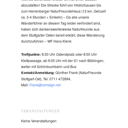
abzustatten! Die Strecke führt von Hildrizhausen bis
zum Herrenberger NaturFreundeHaus (12 km, Gehzeit
ca. 3-4 Stunden + Einkehr) – Da alle unsere
Wanderführer an diesem Tag leider verhindert sind,
haben sich dankenswerterweise Naturfreunde aus
dem Stuttgarter Osten bereit erklärt, diese Wanderung
durchzuführen – WF Hans Klenk
Treffpunkte:
8:30 Uhr Ostendplatz oder 8:50 Uhr
Klettpassage, ab 9:05 Uhr mit der S1 nach Böblingen,
weiter mit Schönbuchbahn und Bus
Kontakt/Anmeldung
:
Günther Frank (NaturFreunde
Stuttgart-Ost), Tel. 0711 472894,
Mail:
Frank@comsign.net
VERANSTALTUNGEN
Keine Veranstaltungen