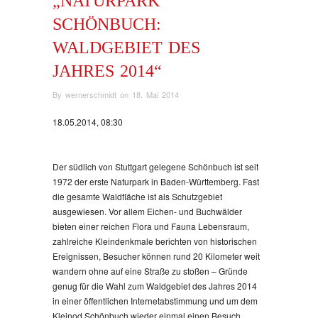
„NATURPARK
SCHÖNBUCH:
WALDGEBIET DES
JAHRES 2014“
By
wernerschmidt
on
18. Mai 2014
18.05.2014, 08:30
Der südlich von Stuttgart gelegene Schönbuch ist seit
1972 der erste Naturpark in Baden-Württemberg. Fast
die gesamte Waldfläche ist als Schutzgebiet
ausgewiesen. Vor allem Eichen- und Buchwälder
bieten einer reichen Flora und Fauna Lebensraum,
zahlreiche Kleindenkmale berichten von historischen
Ereignissen, Besucher können rund 20 Kilometer weit
wandern ohne auf eine Straße zu stoßen – Gründe
genug für die Wahl zum Waldgebiet des Jahres 2014
in einer öffentlichen Internetabstimmung und um dem
Kleinod Schönbuch wieder einmal einen Besuch