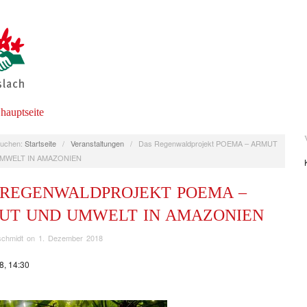
 hauptseite
uchen:
Startseite
/
Veranstaltungen
/
Das Regenwaldprojekt POEMA – ARMUT
MWELT IN AMAZONIEN
 REGENWALDPROJEKT POEMA –
UT UND UMWELT IN AMAZONIEN
schmidt
on
1. Dezember 2018
8, 14:30