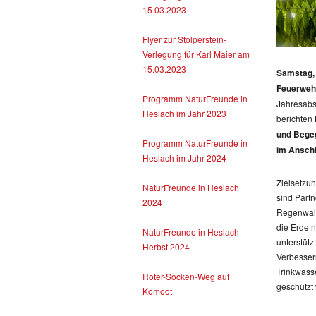
15.03.2023
Flyer zur Stolperstein-
Verlegung für Karl Maier am
15.03.2023
Samstag,
Feuerwehr
Programm NaturFreunde in
Jahresabsc
Heslach im Jahr 2023
berichten
und Begeg
Programm NaturFreunde in
im Ansch
Heslach im Jahr 2024
Zielsetzu
NaturFreunde in Heslach
sind Part
2024
Regenwald-
die Erde n
NaturFreunde in Heslach
unterstüt
Herbst 2024
Verbesser
Trinkwass
Roter-Socken-Weg auf
geschützt 
Komoot