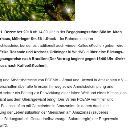
 1. Dezember 2018
ab 14:30 Uhr in der
Begegnungsstätte Süd im Alten
haus, Möhringer Str. 56 1.Stock
– Im Rahmen unserer
hlussfeier, bei der es traditionell auch wieder Kaffee&Kuchen geben wird,
Erika Rossade und Andreas Grüninger
in Wort&Bild
über eine Bildungs-
nungsreise nach Brasilien (Der Vortrag beginnt gegen 16:00 Uhr direkt
luss nach Kaffee&Kuchen).
ng und Arbeitsbereiche von POEMA – Armut und Umwelt in Amazonien e.V. –
nerschaften über alle Grenzen hinweg sowie Armutsbekämpfung und
schutz als Beitrag zur Entwicklung einer fairen Welt und eines Klimas, das
icht aus dem Gleichgewicht bringt. Der Verein POEMA vermittelt und
zt Patenschaften mit Gemeinden in Amazonien, in denen durch die
ung der Lebenssituation der Menschen am Amazonas (sauberes
er, Bildungsarbeit, Gesundheitsvorsorge, Solarenergie) der Regenwald
wird.