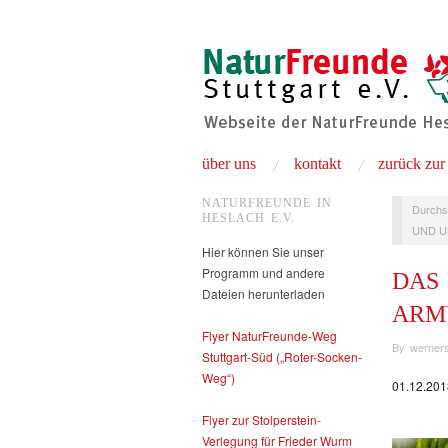
über uns
kontakt
zurück zur
NATURFREUNDE IN
Durchs
HESLACH E.V.
UND U
Hier können Sie unser
Programm und andere
DAS
Dateien herunterladen
ARM
Flyer NaturFreunde-Weg
By
werner
Stuttgart-Süd („Roter-Socken-
Weg“)
01.12.201
Flyer zur Stolperstein-
Verlegung für Frieder Wurm